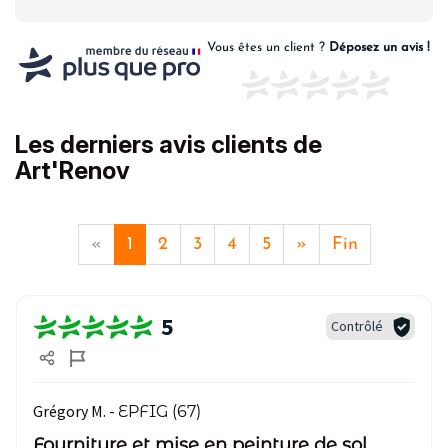
Vous êtes un client ?
Déposez un avis !
Les derniers avis clients de
Art'Renov
«
1
2
3
4
5
»
Fin
5
Contrôlé
Grégory M. -
EPFIG (67)
Fourniture et mise en peinture de sol